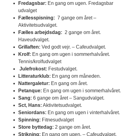
Fredagsbar:
En gang om ugen. Fredagsbar
udvalget
Fællesspisning:
7 gange om året –
Aktivitetsudvalget.
Fælles arbejdsdag:
2 gange om året.
Haveudvalget.
Grillaften:
Ved godt vejr. – Cafeudvalget.
Krolf:
En gang om ugen i sommerhalvåret.
Tennis/krolfudvalget
Julefrokost:
Festudvalget.
Litteraturklub:
En gang om måneden.
Nattergaletur:
En gang om året.
Petanque:
En gang om ugen i sommerhalvåret.
Sang:
6 gange om året – Sangudvalget.
Sct, Hans:
Aktivitetsudvalget.
Seniordans:
En gang om ugen i vinterhalvåret.
Spinning:
Fitnesudvalget
Store byttedag:
2 gange om året.
Strikning:
En gang om ugen. – Cafeudvalget.